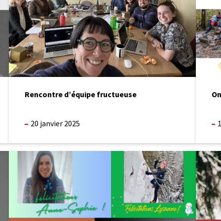
Rencontre d’équipe fructueuse
On
20 janvier 2025
1
Récipiendaires
L’EPN
des
comm
bourses
pratiqu
de
émerge
l’UMR
parmi
2024-
les
2025
recomm