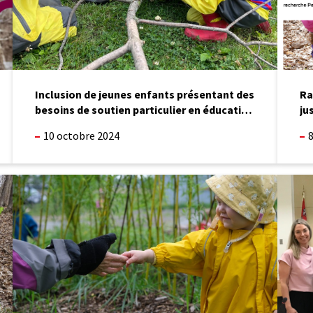
particulier
en
éducation
par
la
nature
Inclusion de jeunes enfants présentant des
Ra
besoins de soutien particulier en éducation
ju
par la nature
10 octobre 2024
On
Félicit
embauche!
à
Édith
Allard,
nouvell
diplôm
de
l’UMR!