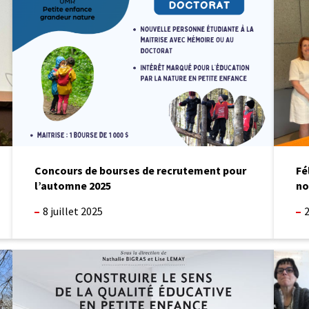
de
Sophie
recrutement
Parent,
pour
nouvell
l’automne
Ph.
2025
D.
en
psycho
Concours de bourses de recrutement pour
Fé
l’automne 2025
no
8 juillet 2025
2
Contribution
Rencon
à
du
l’ouvrage
comité
« Construire
scienti