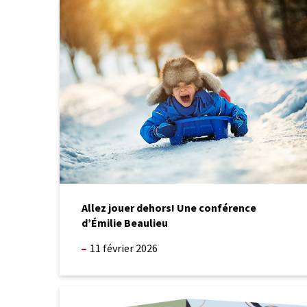
Allez
jouer
dehors!
Une
conférence
d’Émilie
Beaulieu
Allez jouer dehors! Une conférence
d’Émilie Beaulieu
11 février 2026
Récipiendaires
des