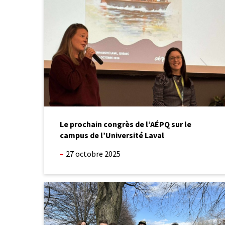
de
l’AÉPQ
sur
le
campus
de
l’Université
Laval
Le prochain congrès de l’AÉPQ sur le
campus de l’Université Laval
27 octobre 2025
Forte
participation
au
colloque