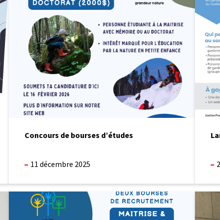
bourses
petite
sondag
d’études
enfanc
du
œuvran
projet
en
Alvéole
éducat
par
la
nature
Concours de bourses d’études
La
11 décembre 2025
Concours
Félicit
de
à
bourses
Anne-