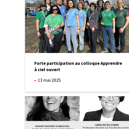
Apprendre
à
ciel
ouvert
Forte participation au colloque Apprendre
à ciel ouvert
13 mai 2025
Webinaire
Éducation
par
la
nature
chez