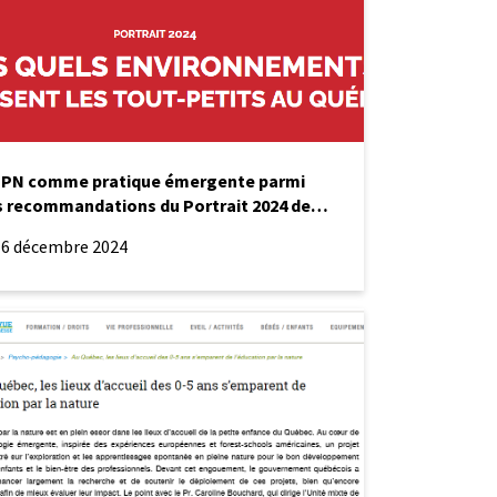
t
vatoire
EPN comme pratique émergente parmi
s recommandations du Portrait 2024 de
Observatoire des tout-petits
16 décembre 2024
nement
es
n