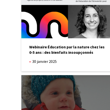
les
0-
5
ans
:
des
bienfaits
insoupçonnés
Webinaire Éducation par la nature chez les
0-5 ans : des bienfaits insoupçonnés
30 janvier 2025
Déboulonnons
les
mythes
!