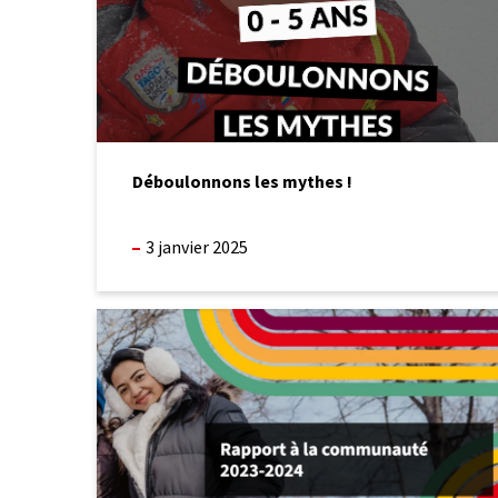
Déboulonnons les mythes !
3 janvier 2025
L’UMR
à
l’honneur
dans
le
rapport
à
la
communauté