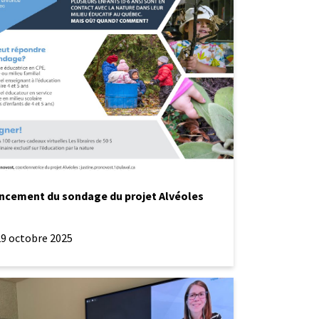
e
e
t
s
ion
ncement du sondage du projet Alvéoles
29 octobre 2025
ations