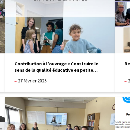
le
de
sens
l’UMR
de
la
qualité
éducative
en
petite
enfance »
Contribution à l’ouvrage « Construire le
Re
sens de la qualité éducative en petite
enfance »
27 février 2025
2
Rencontre
On
d’équipe
recrute
fructueuse
!