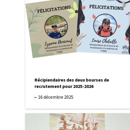
deux
bourses
de
recrutement
pour
2025-
2026
Récipiendaires des deux bourses de
recrutement pour 2025-2026
16 décembre 2025
Le
prochain
congrès