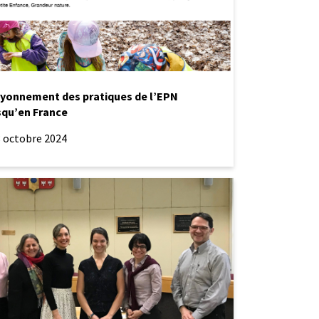
yonnement des pratiques de l’EPN
squ’en France
8 octobre 2024
ations
e
ée