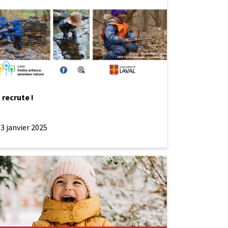
 recrute !
3 janvier 2025
e
e
nte
andations