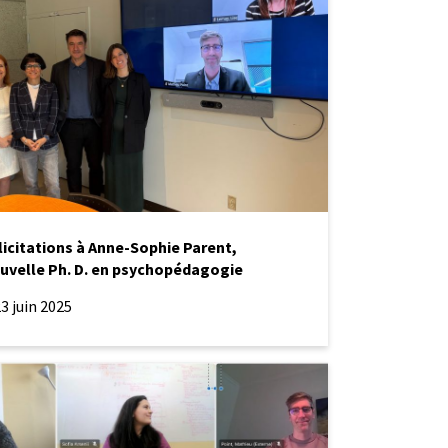
e
pédagogie
licitations à Anne-Sophie Parent,
uvelle Ph. D. en psychopédagogie
3 juin 2025
tre
fique