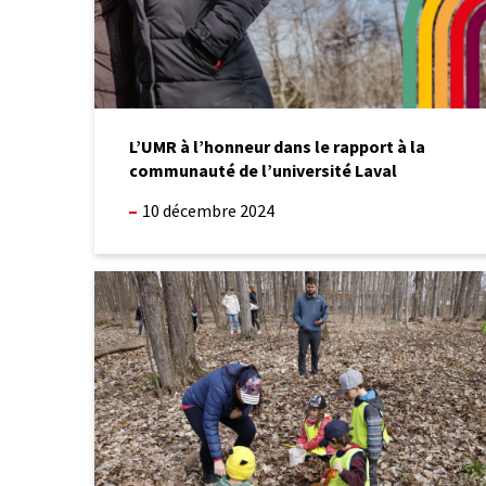
de
l’université
Laval
L’UMR à l’honneur dans le rapport à la
communauté de l’université Laval
10 décembre 2024
Programmation
de
bourses
–
Automne
2024