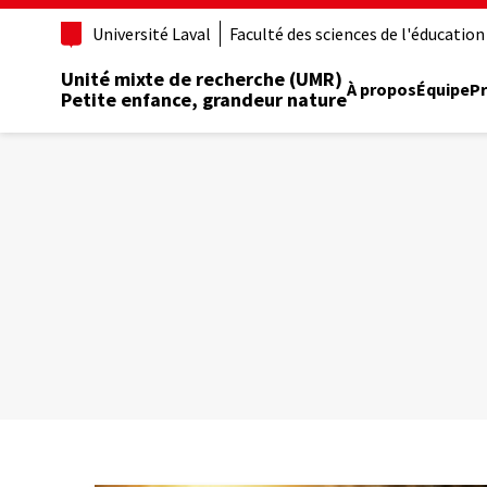
Aller
Université Laval
Faculté des sciences de l'éducation
au
contenu
Unité mixte de recherche (UMR)
principal
À propos
Équipe
Pr
Petite enfance, grandeur nature