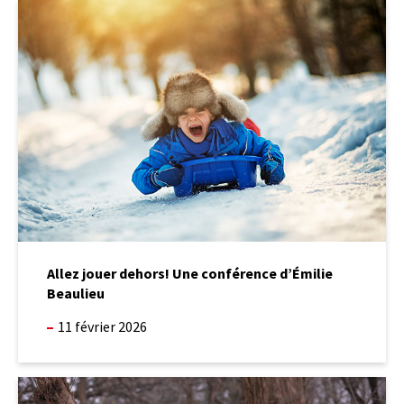
Allez
jouer
dehors!
Une
conférence
d’Émilie
Beaulieu
Allez jouer dehors! Une conférence d’Émilie
Beaulieu
11 février 2026
Les
enfants