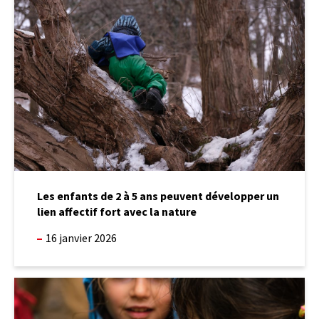
de
2
à
5
ans
peuvent
développer
un
lien
affectif
fort
avec
la
Les enfants de 2 à 5 ans peuvent développer un
nature
lien affectif fort avec la nature
16 janvier 2026
Nouvel
article
publié