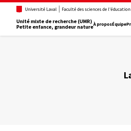
Aller
Université Laval
Faculté des sciences de l'éducation
au
contenu
Unité mixte de recherche (UMR)
principal
À propos
Équipe
Pr
Petite enfance, grandeur nature
L