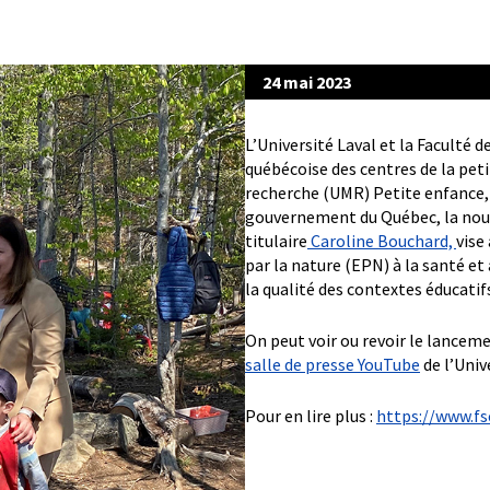
24 mai 2023
L’Université Laval et la Faculté d
québécoise des centres de la pet
recherche (UMR) Petite enfance, 
gouvernement du Québec, la nouv
titulaire
Caroline Bouchard,
vise
par la nature (EPN) à la santé e
la qualité des contextes éducatif
On peut voir ou revoir le lancem
salle de presse YouTube
de l’Univ
Pour en lire plus :
https://www.fs