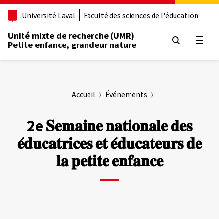
Aller
Université Laval
Faculté des sciences de l'éducation
au
contenu
Unité mixte de recherche (UMR)
principal
Ouvrir
Petite enfance, grandeur nature
Accueil
Événements
2e 𝐒𝐞𝐦𝐚𝐢𝐧𝐞 𝐧𝐚𝐭𝐢𝐨𝐧𝐚𝐥𝐞 𝐝𝐞𝐬
𝐞́𝐝𝐮𝐜𝐚𝐭𝐫𝐢𝐜𝐞𝐬 𝐞𝐭 𝐞́𝐝𝐮𝐜𝐚𝐭𝐞𝐮𝐫𝐬 𝐝𝐞
𝐥𝐚 𝐩𝐞𝐭𝐢𝐭𝐞 𝐞𝐧𝐟𝐚𝐧𝐜𝐞